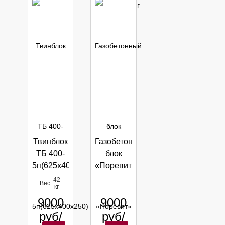
Твинблок
Газобетонный
ТБ 400-
блок
5п(625х400х250)
«Поревит»
Москва
БП-100 (d
42
Вес:
кг
500)
9000
9000
625х100х250
мм
руб/
руб/