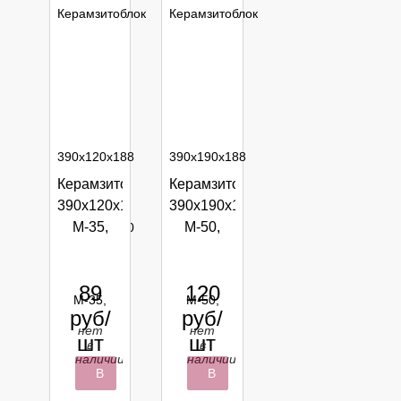
Керамзитоблок
Керамзитоблок
390х120х188
390х190х188
М-35,
М-50,
пустотелый
пустотелый
ГОСТ
ГОСТ
89
120
613399
613399
руб/
руб/
нет
нет
шт
шт
в
в
наличии
наличии
В
В