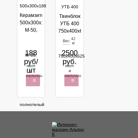
Керамзитоблок
Твинблок
500х300х188
УТБ 400
М-50,
750х400х625
полнотелый
42
Вес:
кг
ГОСТ
188
2500
613399
руб/
руб.
нет
нет
шт
в
в
наличии
наличии
В
В
корзину
корзину