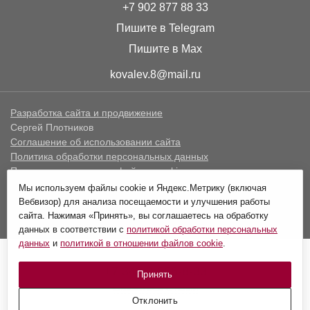
+7 902 877 88 33
Пишите в Telegram
Пишите в Max
kovalev.8@mail.ru
Разработка сайта и продвижение
Сергей Плотников
Соглашение об использовании сайта
Политика обработки персональных данных
Политика в отношении файлов cookie
Мы используем файлы cookie и Яндекс.Метрику (включая
Информация, предоставленная на сайте по стоимости
Вебвизор) для анализа посещаемости и улучшения работы
товаров и услуг не является публичной офертой.
сайта. Нажимая «Принять», вы соглашаетесь на обработку
данных в соответствии с
политикой обработки персональных
данных
и
политикой в отношении файлов cookie
.
+7 343 3-666-8-33
Принять
Связаться с нами
Отклонить