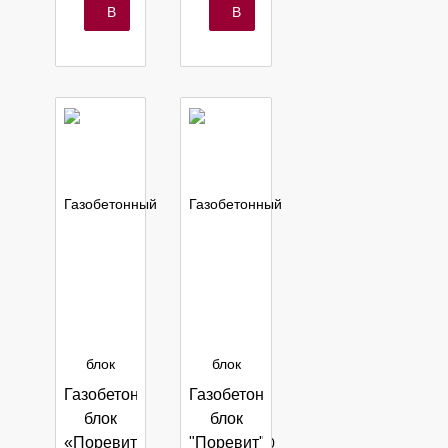
перегородочный
м3
м3
В
В
корзину
корзину
Газобетонный
Газобетонный
блок
блок
«Поревит»
"Поревит"