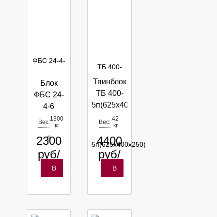
Твинблок
Блок
ТБ 400-
ФБС 24-
5п(625х400х250)
4-6
Екатеринбург
1300
42
Вес:
Вес:
кг
кг
2300
4400
руб/
руб/
шт
м3
В
В
корзину
корзину