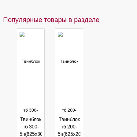
Популярные товары в разделе
Твинблок
Твинблок
тб 300-
тб 200-
5п(625х300х250)
5п(625х200х250)