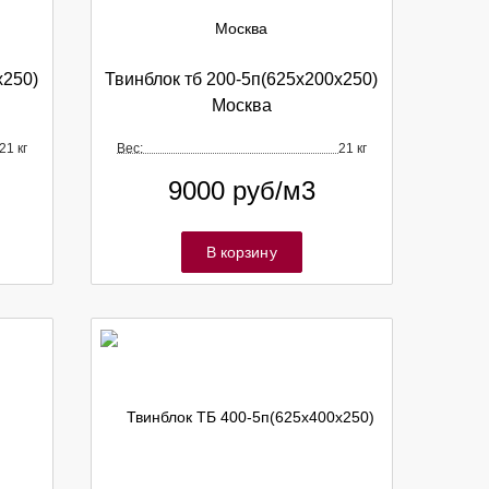
х250)
Твинблок тб 200-5п(625х200х250)
Москва
21 кг
Вес:
21 кг
9000
руб/м3
В корзину