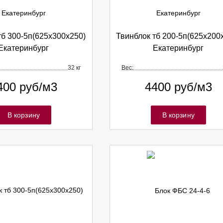
тб 300-5п(625х300х250)
Твинблок тб 200-5п(625х200
Екатеринбург
Екатеринбург
32 кг
Вес:
400
руб/м3
4400
руб/м3
В корзину
В корзину