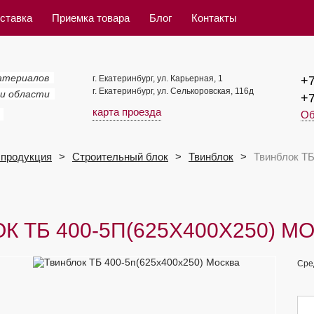
ставка
Приемка товара
Блог
Контакты
атериалов
г. Екатеринбург, ул. Карьерная, 1
+7
г. Екатеринбург, ул. Селькоровская, 116д
 и области
+7
карта проезда
Об
продукция
Строительный блок
Твинблок
Твинблок ТБ
К ТБ 400-5П(625Х400Х250) М
Сре