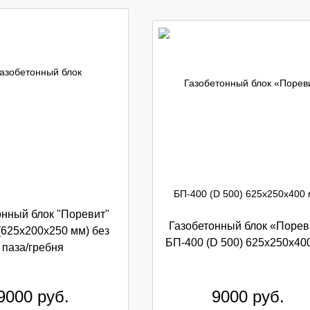
онный блок "Поревит"
Газобетонный блок «Порев
(625х200х250 мм) без
БП-400 (D 500) 625x250x40
паза/гребня
9000
руб.
9000
руб.