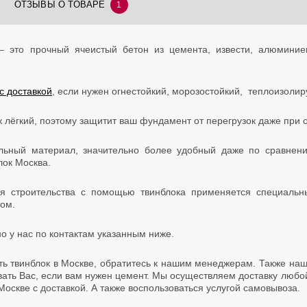
ОТЗЫВЫ О ТОВАРЕ
1
– это прочный ячеистый бетон из цемента, извести, алюмини
с доставкой
, если нужен огнестойкий, морозостойкий, теплоизол
ок лёгкий, поэтому защитит ваш фундамент от перегрузок даже при
льный материал, значительно более удобный даже по сравнени
лок Москва.
я строительства с помощью твинблока применяется специальн
ом.
о у нас по контактам указанным ниже.
ить твинблок в Москве, обратитесь к нашим менеджерам. Также на
вать Вас, если вам нужен цемент. Мы осуществляем доставку любо
 Москве с доставкой. А также воспользоваться услугой самовывоза.