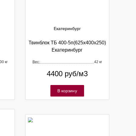
Твинблок ТБ 400-5п(625х400х250)
Екатеринбург
00 кг
Вес:
42 кг
4400
руб/м3
В корзину