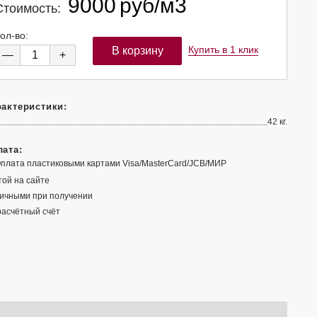
9000
руб/м3
Стоимость:
ол-во:
Купить в 1 клик
—
+
актеристики:
42 кг.
ата:
той на сайте
ичными при получении
расчётный счёт