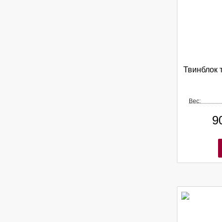
Твинблок 
Вес:
9