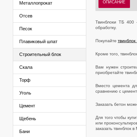
ОПИСАНИЕ
Металлопрокат
Отсев
Твинблоки ТБ 400 
обработку.
Песок
Покупайте
твинблок 
Плавиковый шпат
Кроме того, твинбл
Строительный блок
Скала
Вам нужен строите
приобретайте твинб
Торф
Вместо цемента дл
сравнению с цемент
Уголь
Заказать бетон можн
Цемент
Для того чтобы куп
Щебень
или проконсультиро
заказать твинблок в
Бани