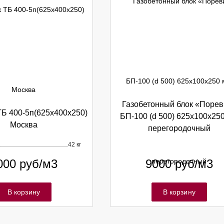
Газобетонный блок «Порев
ТБ 400-5п(625х400х250)
БП-100 (d 500) 625х100х25
Москва
перегородочный
42 кг
000
руб/м3
9000
руб/м3
В корзину
В корзину