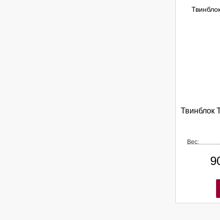
Твинблок 
Вес:
9