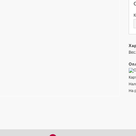
К
Хар
Вес:
Опл
Кар
Нал
На 