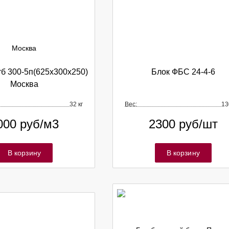
тб 300-5п(625х300х250)
Блок ФБС 24-4-6
Москва
32 кг
Вес:
13
000
руб/м3
2300
руб/шт
В корзину
В корзину