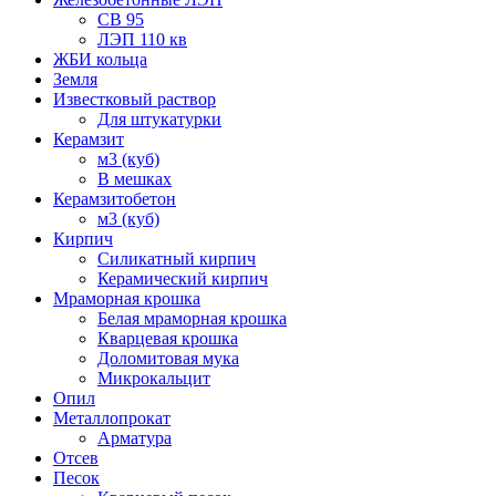
СВ 95
ЛЭП 110 кв
ЖБИ кольца
Земля
Известковый раствор
Для штукатурки
Керамзит
м3 (куб)
В мешках
Керамзитобетон
м3 (куб)
Кирпич
Силикатный кирпич
Керамический кирпич
Мраморная крошка
Белая мраморная крошка
Кварцевая крошка
Доломитовая мука
Микрокальцит
Опил
Металлопрокат
Арматура
Отсев
Песок