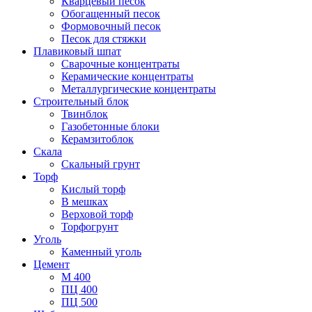
Кварцевый песок
Обогащенный песок
Формовочный песок
Песок для стяжки
Плавиковый шпат
Сварочные концентраты
Керамические концентраты
Металлургические концентраты
Строительный блок
Твинблок
Газобетонные блоки
Керамзитоблок
Скала
Скальный грунт
Торф
Кислый торф
В мешках
Верховой торф
Торфогрунт
Уголь
Каменный уголь
Цемент
М 400
ПЦ 400
ПЦ 500