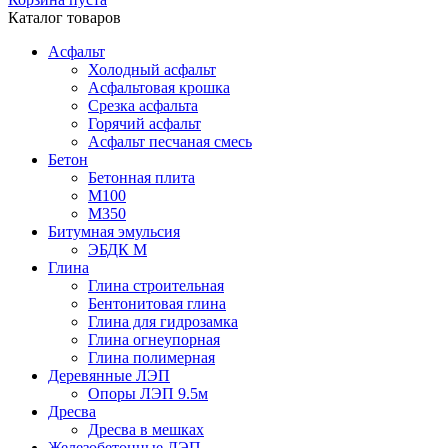
Каталог товаров
Асфальт
Холодный асфальт
Асфальтовая крошка
Срезка асфальта
Горячий асфальт
Асфальт песчаная смесь
Бетон
Бетонная плита
М100
М350
Битумная эмульсия
ЭБДК М
Глина
Глина строительная
Бентонитовая глина
Глина для гидрозамка
Глина огнеупорная
Глина полимерная
Деревянные ЛЭП
Опоры ЛЭП 9.5м
Дресва
Дресва в мешках
Железобетонные ЛЭП