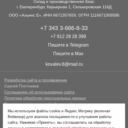
Склад и производственная база:
г. Екатеринбург, Карьерная 1, Селькоровская 116Д
ООО «Альянс Е», ИНН 6671357659, ОГРН 1116671009586
+7 343 3-666-8-33
+7 912 28 28 399
Пишите в Telegram
Пишите в Max
kovalev.8@mail.ru
Разработка сайта и продвижение
Сергей Плотников
Соглашение об использовании сайта
Политика обработки персональных данных
Политика в отношении файлов cookie
Мы используем файлы cookie и Яндекс.Метрику (включая
Информация, предоставленная на сайте по стоимости
Вебвизор) для анализа посещаемости и улучшения работы
товаров и услуг не является публичной офертой.
сайта. Нажимая «Принять», вы соглашаетесь на обработку