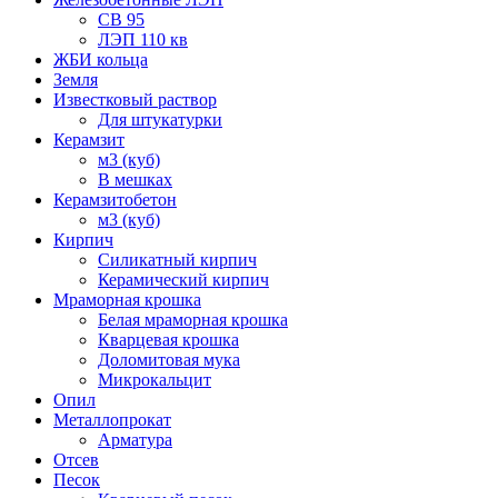
СВ 95
ЛЭП 110 кв
ЖБИ кольца
Земля
Известковый раствор
Для штукатурки
Керамзит
м3 (куб)
В мешках
Керамзитобетон
м3 (куб)
Кирпич
Силикатный кирпич
Керамический кирпич
Мраморная крошка
Белая мраморная крошка
Кварцевая крошка
Доломитовая мука
Микрокальцит
Опил
Металлопрокат
Арматура
Отсев
Песок