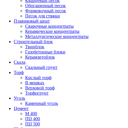
Кварцевый песок
Обогащенный песок
Формовочный песок
Песок для стяжки
Плавиковый шпат
Сварочные концентраты
Керамические концентраты
Металлургические концентраты
Строительный блок
Твинблок
Газобетонные блоки
Керамзитоблок
Скала
Скальный грунт
Торф
Кислый торф
В мешках
Верховой торф
Торфогрунт
Уголь
Каменный уголь
Цемент
М 400
ПЦ 400
ПЦ 500