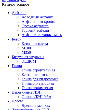
Каталог товаров
Асфальт
Холодный асфальт
Асфальтовая крошка
Срезка асфальта
Горячий асфальт
Асфальт песчаная смесь
Бетон
Бетонная плита
М100
М350
Битумная эмульсия
ЭБДК М
Глина
Глина строительная
Бентонитовая глина
Глина для гидрозамка
Глина огнеупорная
Глина полимерная
Деревянные ЛЭП
Опоры ЛЭП 9.5м
Дресва
Дресва в мешках
Железобетонные ЛЭП