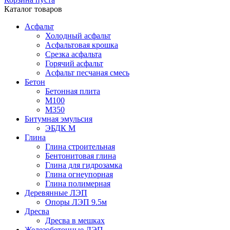
Каталог товаров
Асфальт
Холодный асфальт
Асфальтовая крошка
Срезка асфальта
Горячий асфальт
Асфальт песчаная смесь
Бетон
Бетонная плита
М100
М350
Битумная эмульсия
ЭБДК М
Глина
Глина строительная
Бентонитовая глина
Глина для гидрозамка
Глина огнеупорная
Глина полимерная
Деревянные ЛЭП
Опоры ЛЭП 9.5м
Дресва
Дресва в мешках
Железобетонные ЛЭП