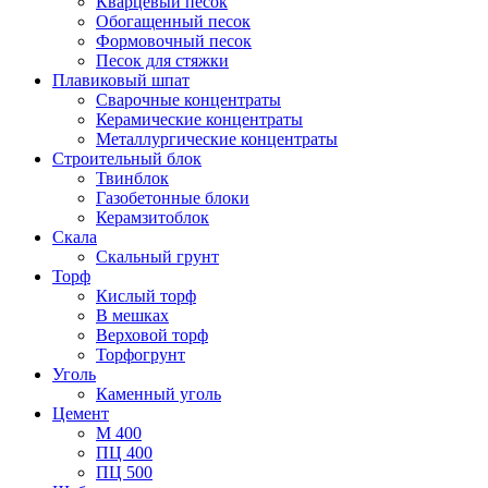
Кварцевый песок
Обогащенный песок
Формовочный песок
Песок для стяжки
Плавиковый шпат
Сварочные концентраты
Керамические концентраты
Металлургические концентраты
Строительный блок
Твинблок
Газобетонные блоки
Керамзитоблок
Скала
Скальный грунт
Торф
Кислый торф
В мешках
Верховой торф
Торфогрунт
Уголь
Каменный уголь
Цемент
М 400
ПЦ 400
ПЦ 500