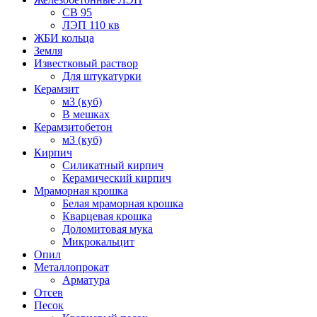
СВ 95
ЛЭП 110 кв
ЖБИ кольца
Земля
Известковый раствор
Для штукатурки
Керамзит
м3 (куб)
В мешках
Керамзитобетон
м3 (куб)
Кирпич
Силикатный кирпич
Керамический кирпич
Мраморная крошка
Белая мраморная крошка
Кварцевая крошка
Доломитовая мука
Микрокальцит
Опил
Металлопрокат
Арматура
Отсев
Песок