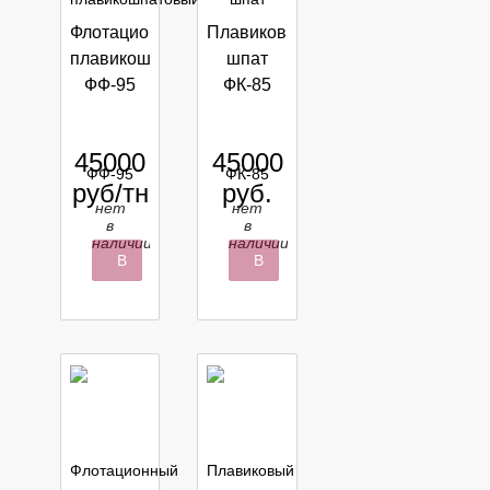
Флотационный
Плавиковый
плавикошпатовый концентрат
шпат
ФФ-95
ФК-85
45000
45000
руб/тн
руб.
нет
нет
в
в
наличии
наличии
В
В
корзину
корзину