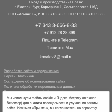
Склад и производственная база:
г. Екатеринбург, Карьерная 1, Селькоровская 116Д
ООО «Альянс Е», ИНН 6671357659, ОГРН 1116671009586
+7 343 3-666-8-33
+7 912 28 28 399
Пишите в Telegram
Пишите в Max
kovalev.8@mail.ru
Разработка сайта и продвижение
Сергей Плотников
Соглашение об использовании сайта
Политика обработки персональных данных
Политика в отношении файлов cookie
Мы используем файлы cookie и Яндекс.Метрику (включая
Информация, предоставленная на сайте по стоимости
Вебвизор) для анализа посещаемости и улучшения работы
товаров и услуг не является публичной офертой.
сайта. Нажимая «Принять», вы соглашаетесь на обработку