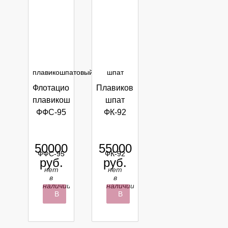
Флотационный
Плавиковый
плавикошпатовый концентрат
шпат
ФФС-95
ФК-92
50000
55000
руб.
руб.
нет
нет
в
в
наличии
наличии
В
В
корзину
корзину