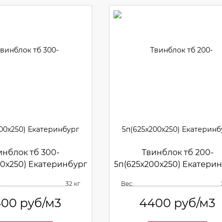
инблок тб 300-
Твинблок тб 200-
00х250) Екатеринбург
5п(625х200х250) Екатери
32 кг
Вес:
400
руб/м3
4400
руб/м3