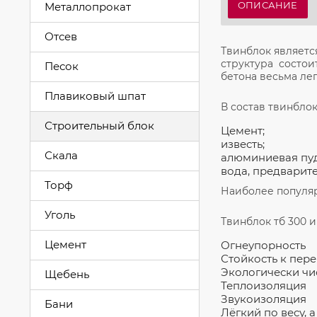
ОПИСАНИЕ
Металлопрокат
Отсев
Твинблок являетс
структура состои
Песок
бетона весьма лег
Плавиковый шпат
В состав твинблок
Строительный блок
Цемент;
известь;
Скала
алюминиевая пуд
вода, предварит
Торф
Наиболее популяр
Уголь
Твинблок тб 300 и
Цемент
Огнеупорность
Стойкость к пере
Экологически чи
Щебень
Теплоизоляция
Звукоизоляция
Бани
Лёгкий по весу, 