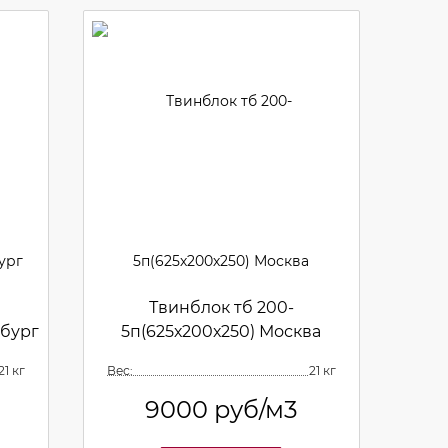
Твинблок тб 200-
нбург
5п(625х200х250) Москва
21 кг
Вес:
21 кг
9000
руб/м3