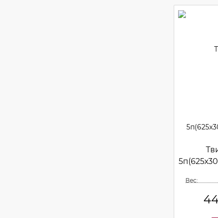
Тв
5п(625х3
Вес:
4