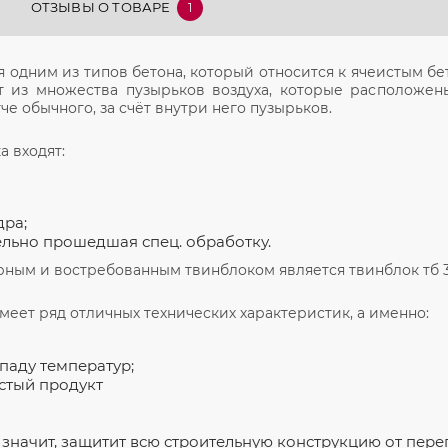
ОТЗЫВЫ О ТОВАРЕ
1
я одним из типов бетона, который относится к ячеистым бе
т из множества пузырьков воздуха, которые расположены
че обычного, за счёт внутри него пузырьков.
а входят:
ра;
ельно прошедшая спец. обработку.
ным и востребованным твинблоком является твинблок тб 3
меет ряд отличных технических характеристик, а именно:
паду температур;
стый продукт
а значит, защитит всю строительную конструкцию от перег