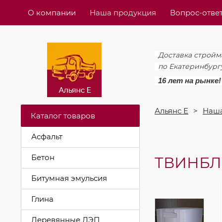
О компании
Наша продукция
Вопрос-отве
Доставка стройм
по Екатеринбург
16 лет на рынке!
Альянс Е
Наша
Каталог товаров
Асфальт
Бетон
ТВИНБЛО
Битумная эмульсия
Глина
Деревянные ЛЭП