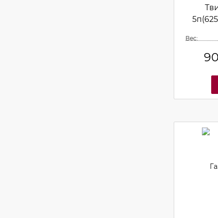
Тв
5п(62
Вес:
9