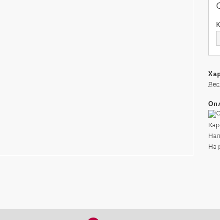
К
Хар
Вес
Опл
Кар
Нал
На 