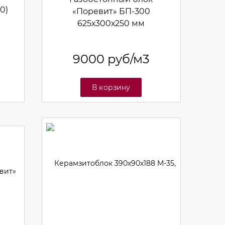
0)
«Поревит» БП-300
625х300х250 мм
9000
руб/м3
В корзину