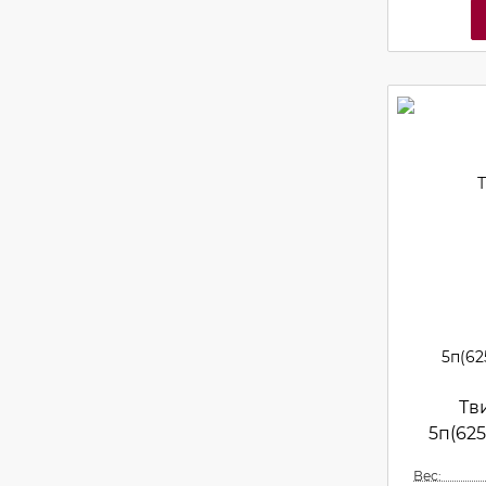
Тв
5п(62
Вес: