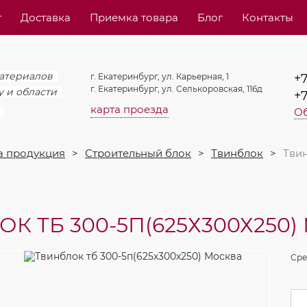
т
Доставка
Приемка товара
Блог
Контакты
атериалов
г. Екатеринбург, ул. Карьерная, 1
+7
г. Екатеринбург, ул. Селькоровская, 116д
у и области
+7
карта проезда
Об
 продукция
Строительный блок
Твинблок
Твин
К ТБ 300-5П(625Х300Х250
Сре