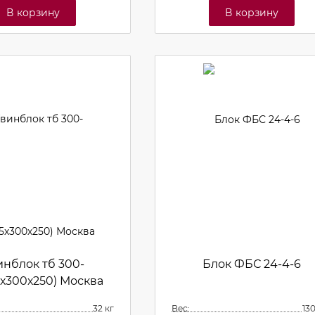
В корзину
В корзину
инблок тб 300-
Блок ФБС 24-4-6
5х300х250) Москва
32 кг
Вес:
13