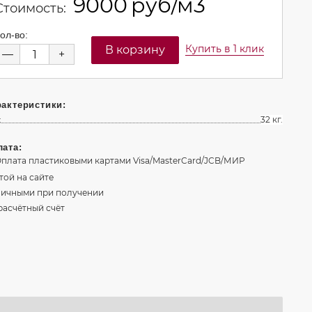
9000
руб/м3
Стоимость:
ол-во:
Купить в 1 клик
—
+
актеристики:
:
32 кг.
ата:
той на сайте
ичными при получении
расчётный счёт