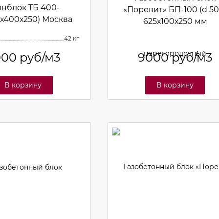
инблок ТБ 400-
«Поревит» БП-100 (d 50
5х400х250) Москва
625х100х250 мм
перегородочный
42 кг
000
руб/м3
9000
руб/м3
В корзину
В корзину