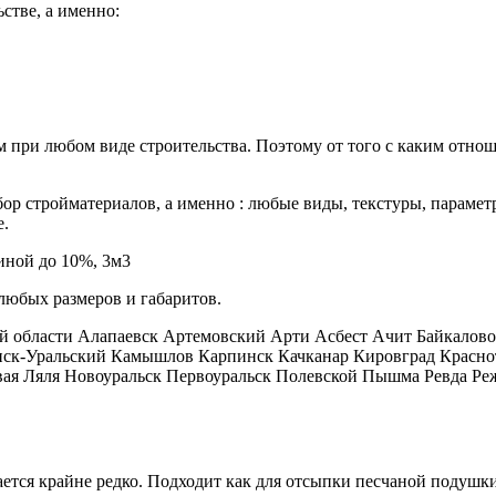
стве, а именно:
при любом виде строительства. Поэтому от того с каким отнош
 стройматериалов, а именно : любые виды, текстуры, параметр
е.
линой до 10%, 3м3
любых размеров и габаритов.
ей области Алапаевск Артемовский Арти Асбест Ачит Байкалов
нск-Уральский Камышлов Карпинск Качканар Кировград Красно
я Ляля Новоуральск Первоуральск Полевской Пышма Ревда Реж
ется крайне редко. Подходит как для отсыпки песчаной подушки