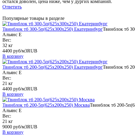
остался доволен, цена ниже, чем у дургих компаний.
Ответить
Популярные товары в разделе
Твинблок тб 300-5п(625х300х250) Екатеринбург
Твинблок тб 30
Альянс Е
Вес:
32 кг
4400
руб/м3
RUB
В корзину
Твинблок тб 200-5п(625х200х250) Екатеринбург
Твинблок тб 20
Альянс Е
Вес:
21 кг
4400
руб/м3
RUB
В корзину
Твинблок тб 200-5п(625х200х250) Москва
Твинблок тб 200-5п(
Альянс Е
Вес:
21 кг
9000
руб/м3
RUB
В корзину