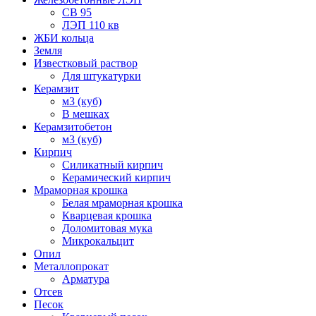
СВ 95
ЛЭП 110 кв
ЖБИ кольца
Земля
Известковый раствор
Для штукатурки
Керамзит
м3 (куб)
В мешках
Керамзитобетон
м3 (куб)
Кирпич
Силикатный кирпич
Керамический кирпич
Мраморная крошка
Белая мраморная крошка
Кварцевая крошка
Доломитовая мука
Микрокальцит
Опил
Металлопрокат
Арматура
Отсев
Песок