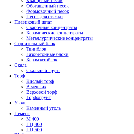
Кварцевый песок
Обогащенный песок
Формовочный песок
Песок для стяжки
Плавиковый шпат
Сварочные концентраты
Керамические концентраты
Металлургические концентраты
Строительный блок
Твинблок
Газобетонные блоки
Керамзитоблок
Скала
Скальный грунт
Торф
Кислый торф
В мешках
Верховой торф
Торфогрунт
Уголь
Каменный уголь
Цемент
М 400
ПЦ 400
ПЦ 500