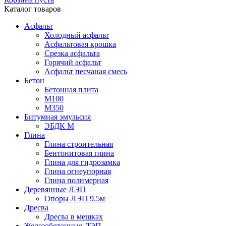
Каталог товаров
Асфальт
Холодный асфальт
Асфальтовая крошка
Срезка асфальта
Горячий асфальт
Асфальт песчаная смесь
Бетон
Бетонная плита
М100
М350
Битумная эмульсия
ЭБДК М
Глина
Глина строительная
Бентонитовая глина
Глина для гидрозамка
Глина огнеупорная
Глина полимерная
Деревянные ЛЭП
Опоры ЛЭП 9.5м
Дресва
Дресва в мешках
Железобетонные ЛЭП