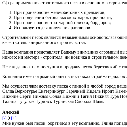
Сфера применения строительного песка в основном в строитель
При производстве железобетонных предметов;
При получении бетона высоких марок прочности;
При производстве тротуарной плитки, бордюров;
Используется для получения растворов.
Строительный песок является незаменимым основополагающим 
качество запланированного строительства.
Наша компания представляет Вашему вниманию огромный выбор
никого: ни мастера - строителя, ни новичка в строительном дел
Не так давно к нам поступил в продажу песок березовский с г
Компания имеет огромный опыт в поставках стройматериалов 
Мы осуществляем доставку песка с глиной в любой город наш
Салда Верхотурье Екатеринбург Заречный Ивдель Ирбит Каме
Нижние Серги Нижняя Солда Нижний Тагил Нижняя Тура Нова
Талица Тугулым Туринск Туринская Слобода Шаля.
Алексей
[-]
0
[+]
Мне нужен был песок, обратился в эту компанию. Глина попада