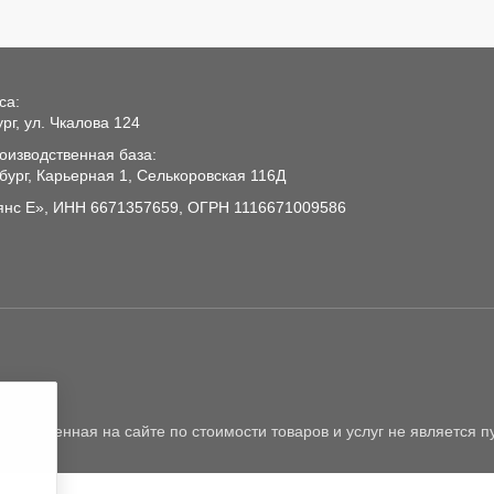
са:
рг, ул. Чкалова 124
оизводственная база:
нбург, Карьерная 1, Селькоровская 116Д
нс Е», ИНН 6671357659, ОГРН 1116671009586
ставленная на сайте по стоимости товаров и услуг не является 
а
Приемка товара
Блог
Контакты