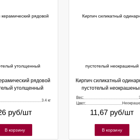
керамический рядовой
Кирпич силикатный одина
телый утолщенный
пустотелый неокрашены
Вес:
3.4 кг
Цвет:
Неокраш
26
руб/шт
11,67
руб/шт
В корзину
В корзину