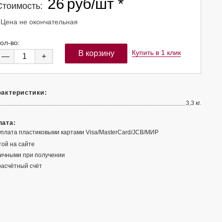
26
руб/шт
*
Стоимость:
 Цена не окончательная
ол-во:
Купить в 1 клик
—
+
актеристики:
3,3 кг.
ата:
той на сайте
ичными при получении
расчётный счёт