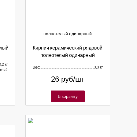
елый
Кирпич керамический рядовой
полнотелый одинарный
3,2 кг
Вес:
3,3 кг
лтый
26
руб/шт
В корзину