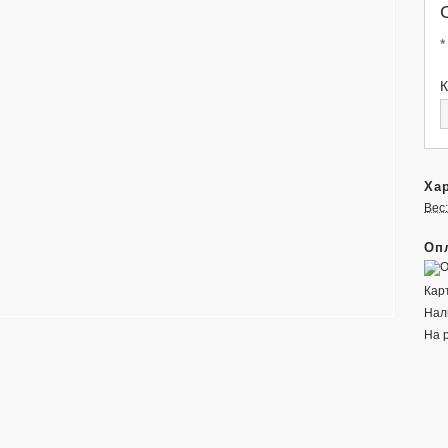
*
К
Хар
Вес:
Опл
Кар
Нал
На 