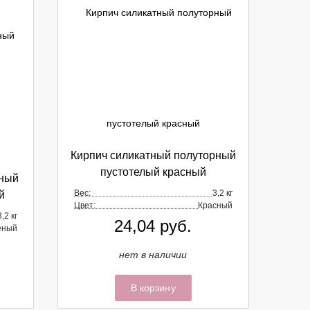
Кирпич силикатный полуторный
пустотелый красный
рный
Вес:
3,2 кг
й
Цвет:
Красный
3,2 кг
24,04
руб.
еный
нет в наличии
В корзину