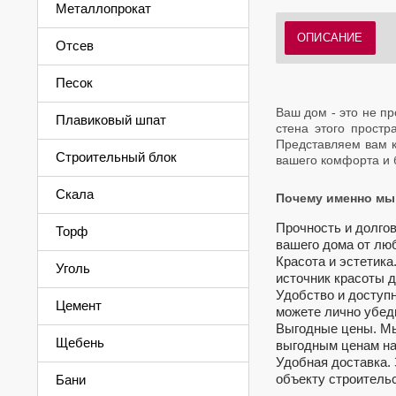
Металлопрокат
ОПИСАНИЕ
Отсев
Песок
Ваш дом - это не п
Плавиковый шпат
стена этого простр
Представляем вам к
Строительный блок
вашего комфорта и 
Скала
Почему именно мы
Прочность и долго
Торф
вашего дома от лю
Красота и эстетика
Уголь
источник красоты 
Удобство и доступн
Цемент
можете лично убед
Выгодные цены. Мы
Щебень
выгодным ценам на
Удобная доставка. 
объекту строительс
Бани