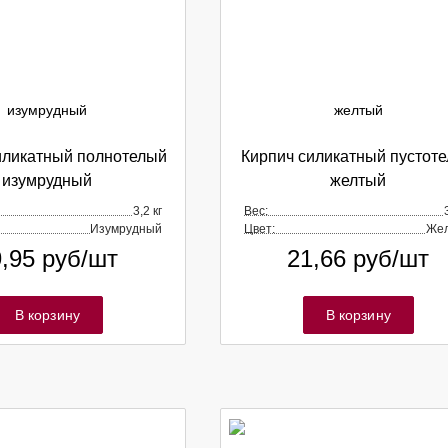
иликатный полнотелый
Кирпич силикатный пустот
изумрудный
желтый
3,2 кг
Вес:
Изумрудный
Цвет:
Же
9,95
руб/шт
21,66
руб/шт
В корзину
В корзину