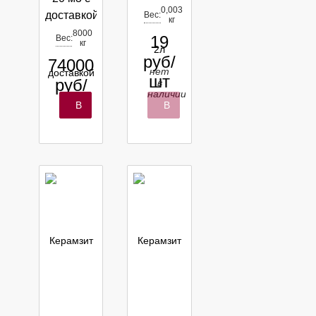
0,003
доставкой
Вес:
кг
8000
19
Вес:
кг
руб/
74000
нет
шт
руб/
в
наличии
м3
В
В
корзину
корзину