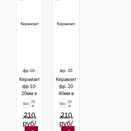
Керамзит
Керамзит
фр 10-
фр. 20
20мм в
40мм в
мешках
мешках
20
20
Вес:
Вес:
кг
кг
по 0,04м3
по 0,04м3
210
210
руб/
руб/