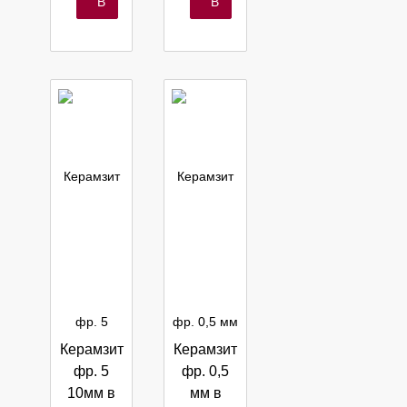
шт
шт
В
В
корзину
корзину
Керамзит
Керамзит
фр. 5
фр. 0,5
10мм в
мм в