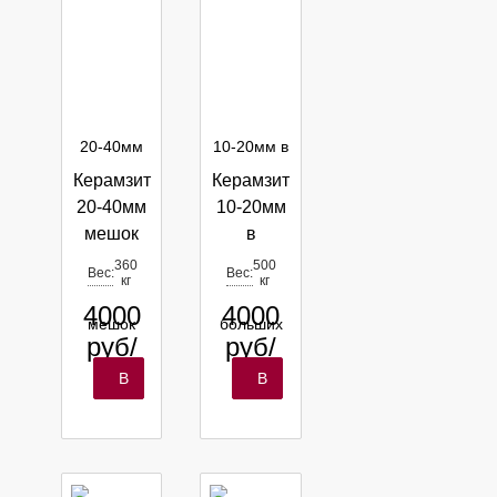
Керамзит
Керамзит
20-40мм
10-20мм
мешок
в
360кг,
больших
360
500
Вес:
Вес:
кг
кг
объем
мешках
4000
4000
0,9м3
МКР
0,9м3
руб/
руб/
шт
шт
В
В
корзину
корзину