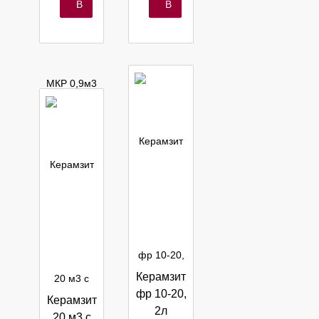
шт
шт
В
В
корзину
корзину
Керамзит
фр 10-20,
Керамзит
2л
20 м3 с