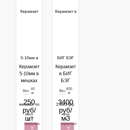
Керамзит
Керамзит
5-10мм в
в БИГ
мешках
БЭГ
по 0,08
1,5м3 фр.
40
600
Вес:
Вес:
кг
кг
м3
20-40мм
250
3400
руб/
руб/
нет
нет
шт
м3
в
в
наличии
наличии
В
В