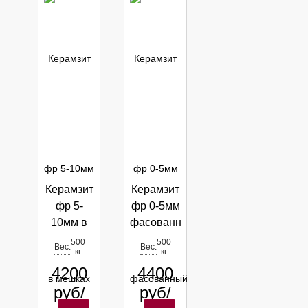
Керамзит
Керамзит
фр 5-
фр 0-5мм
10мм в
фасованный
мешках
в МКР
500
500
Вес:
Вес:
кг
кг
МКР
4200
4400
0,9м3
руб/
руб/