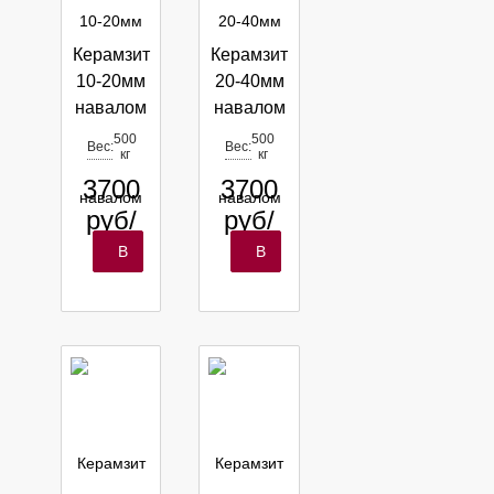
Керамзит
Керамзит
10-20мм
20-40мм
навалом
навалом
по 20, 26,
по 20, 26,
500
500
Вес:
Вес:
кг
кг
40м3
36м3
3700
3700
руб/
руб/
м3
м3
В
В
корзину
корзину