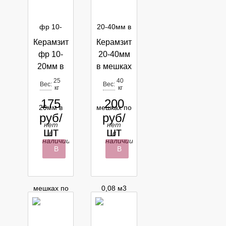
Керамзит
Керамзит
фр 10-
20-40мм
20мм в
в мешках
мешках
по 0,08
25
40
Вес:
Вес:
кг
кг
по 0,05м3
м3
175
200
руб/
руб/
нет
нет
шт
шт
в
в
наличии
наличии
В
В
корзину
корзину