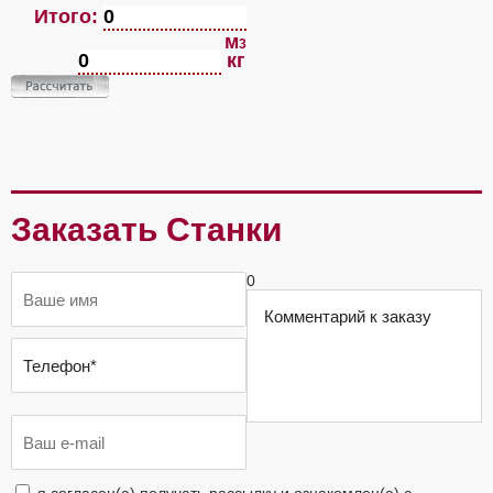
Итого:
м
3
кг
Заказать Станки
0