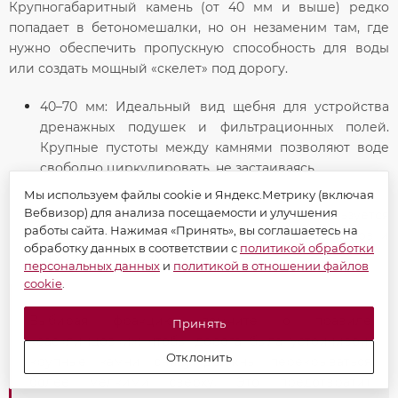
Крупногабаритный камень (от 40 мм и выше) редко
попадает в бетономешалки, но он незаменим там, где
нужно обеспечить пропускную способность для воды
или создать мощный «скелет» под дорогу.
40–70 мм:
Идеальный
вид щебня
для устройства
дренажных подушек и фильтрационных полей.
Крупные пустоты между камнями позволяют воде
свободно циркулировать, не застаиваясь.
Мы используем файлы cookie и Яндекс.Метрику (включая
Вебвизор) для анализа посещаемости и улучшения
Бутовый камень (70–150 мм и выше):
Используется
работы сайта. Нажимая «Принять», вы соглашаетесь на
для ландшафтного дизайна, укрепления берегов и
обработку данных в соответствии с
политикой обработки
строительства габионов.
персональных данных
и
политикой в отношении файлов
cookie
.
Выбирая фракцию, помните о правиле
Принять
«расклинцовки»: чтобы дорога была устойчивой,
Отклонить
крупные камни снизу должны перекрываться
более мелкими сверху. Это предотвратит