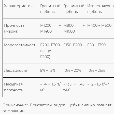
Характеристика
Гранитный
Гравийный
Известняков
щебень
щебень
щебень
Прочность
М1200 –
М800 –
М400 – М600
(Марка)
М1400
М1000
Морозостойкость
F200–F300
F150–F200
F50 – F150
(чаще
F200)
Лещадность
5% – 15%
10% – 20%
10% – 25%
Насыпная
~1.4 - 1.5 т/
~1.35 - 1.45
~1.2 - 1.3 т/м³
плотность
м³
т/м³
Примечание: Показатели видов щебня сильно зависят
от фракции.